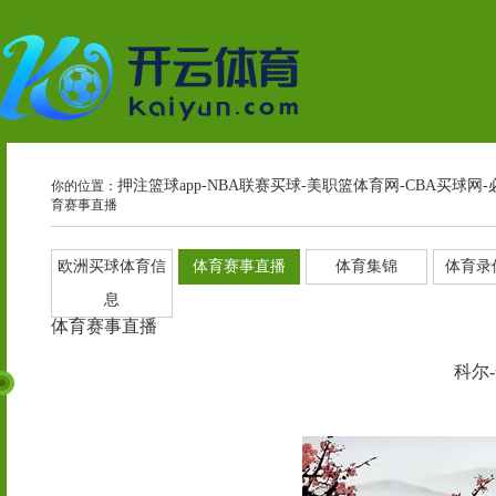
押注篮球app-NBA联赛买球-美职篮体育网-CBA买球
你的位置：
育赛事直播
欧洲买球体育信
体育赛事直播
体育集锦
体育录
息
体育赛事直播
科尔