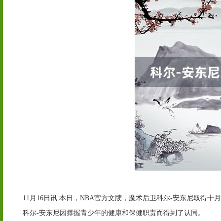
11月16日讯 本日，NBA官方文牍，魔术后卫科尔-安东尼取得十
科尔-安东尼因撑握青少年的健康和保健职责而得到了认同。