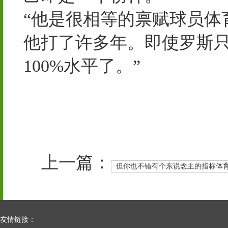
“他是很相等的禀赋球员体
他打了许多年。即使罗斯只
100%水平了。”
上一篇：
但你也不错有个东说念主的指标体
友情链接：