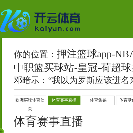
押注篮球app-N
你的位置：
中职篮买球站-皇冠-荷超球
邓暗示：“我以为罗斯应该进名
欧洲买球体育信
体育赛事直播
体育集锦
体育录
息
体育赛事直播