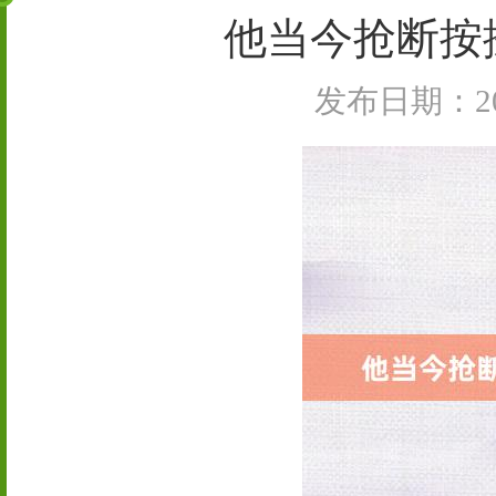
他当今抢断按
发布日期：202