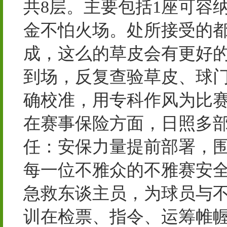
共8层。主要包括1座可容纳
金不怕火场。处所接受的
成，这么的草皮会有更好
到场，反复查验草皮、球
确校准，用专科作风为比赛
在赛事保险方面，日照多部
任：安保力量提前部署，
每一位不雅众的不雅赛安
急救东谈主员，为球员与
训在检票、指令、运筹帷