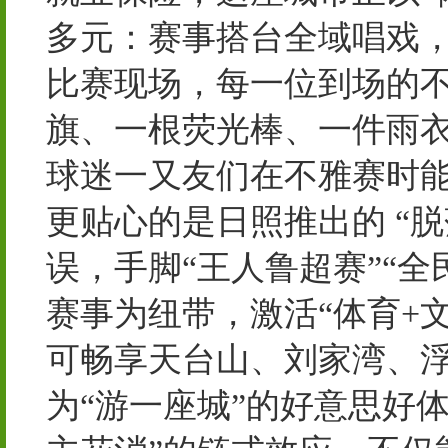
多元：赛事搭台全域唱戏
比赛现场，每一位到场的不
旗、一根荧光棒、一件雨
球迷一又友们在不雅赛时
更贴心的是日照推出的 “脱落
误，手脚“王人鲁超赛”“
赛事为纽带，激活“体育+
可畅享天台山、刘家湾、浮
为“游一座城”的好意思好