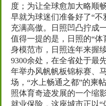
度；为让全球愈加大略顺
早就为球迷们准备好了“不
充满高傲。日照凹凸拧成
值得一提的是，日照的“体
身模范市，日照连年来握续
9300余处，在全省处于
年举办风帆帆板锦标赛、马
场，“水上畅通之都”的柬
照体育奇迹发展的一个缩
就业保险，这座城市正以“