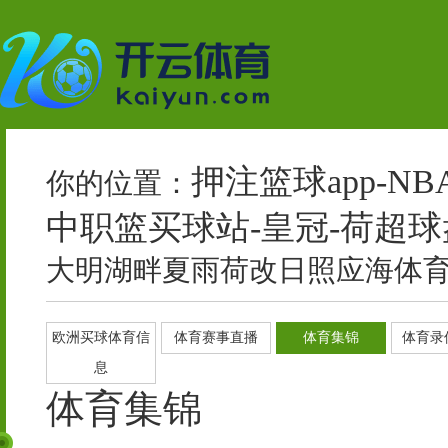
押注篮球app-N
你的位置：
中职篮买球站-皇冠-荷超球
大明湖畔夏雨荷改日照应海体
欧洲买球体育信
体育赛事直播
体育集锦
体育录
息
体育集锦