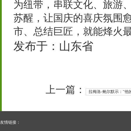
为纽带，串联文化、旅游
苏醒，让国庆的喜庆氛围
市、总结巨匠，就能烽火
发布于：山东省
上一篇：
拉梅洛-鲍尔默示：“他
友情链接：