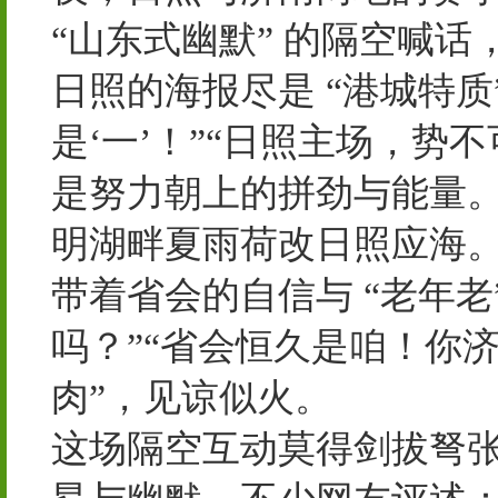
“山东式幽默” 的隔空喊
日照的海报尽是 “港城特质
是‘一’！”“日照主场，势
是努力朝上的拼劲与能量。
明湖畔夏雨荷改日照应海。
带着省会的自信与 “老年老
吗？”“省会恒久是咱！你济
肉”，见谅似火。
这场隔空互动莫得剑拔弩