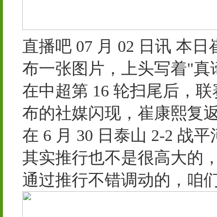
直播吧 07 月 02 日讯
布一张图片，上头写着"真
在中超第 16 轮扫尾后
布的社媒闪现，崔康熙复
在 6 月 30 日泰山 2
其实推行也不是很高大的
通过推行不错调动的，咱